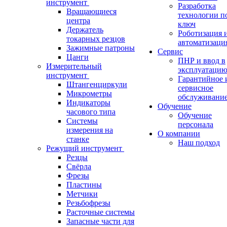
инструмент
Разработка
Вращающиеся
технологии п
центра
ключ
Держатель
Роботизация 
токарных резцов
автоматизаци
Зажимные патроны
Сервис
Цанги
ПНР и ввод в
Измерительный
эксплуатаци
инструмент
Гарантийное 
Штангенциркули
сервисное
Микрометры
обслуживани
Индикаторы
Обучение
часового типа
Обучение
Системы
персонала
измерения на
О компании
станке
Наш подход
Режущий инструмент
Резцы
Свёрла
Фрезы
Пластины
Метчики
Резьбофрезы
Расточные системы
Запасные части для