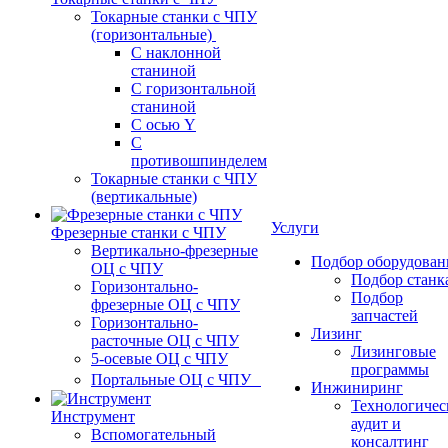
Токарные станки с ЧПУ
(горизонтальные)
С наклонной
станиной
С горизонтальной
станиной
С осью Y
С
противошпинделем
Токарные станки с ЧПУ
(вертикальные)
Услуги
Фрезерные станки с ЧПУ
Вертикально-фрезерные
Подбор оборудован
ОЦ с ЧПУ
Подбор станк
Горизонтально-
Подбор
фрезерные ОЦ с ЧПУ
запчастей
Горизонтально-
Лизинг
расточные ОЦ с ЧПУ
Лизинговые
5-осевые ОЦ с ЧПУ
программы
Портальные ОЦ с ЧПУ
Инжиниринг
Технологичес
Инструмент
аудит и
Вспомогательный
консалтинг