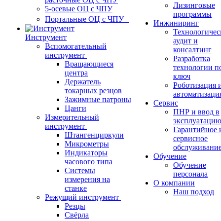
Лизинговые
5-осевые ОЦ с ЧПУ
программы
Портальные ОЦ с ЧПУ
Инжиниринг
Технологичес
Инструмент
аудит и
Вспомогательный
консалтинг
инструмент
Разработка
Вращающиеся
технологии п
центра
ключ
Держатель
Роботизация 
токарных резцов
автоматизаци
Зажимные патроны
Сервис
Цанги
ПНР и ввод в
Измерительный
эксплуатаци
инструмент
Гарантийное 
Штангенциркули
сервисное
Микрометры
обслуживани
Индикаторы
Обучение
часового типа
Обучение
Системы
персонала
измерения на
О компании
станке
Наш подход
Режущий инструмент
Резцы
Свёрла