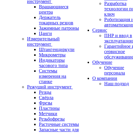
инструмент
Разработка
Вращающиеся
технологии п
центра
ключ
Держатель
Роботизация 
токарных резцов
автоматизаци
Зажимные патроны
Сервис
Цанги
ПНР и ввод в
Измерительный
эксплуатаци
инструмент
Гарантийное 
Штангенциркули
сервисное
Микрометры
обслуживани
Индикаторы
Обучение
часового типа
Обучение
Системы
персонала
измерения на
О компании
станке
Наш подход
Режущий инструмент
Резцы
Свёрла
Фрезы
Пластины
Метчики
Резьбофрезы
Расточные системы
Запасные части для