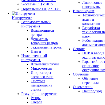
Лизинговые
5-осевые ОЦ с ЧПУ
программы
Портальные ОЦ с ЧПУ
Инжиниринг
Технологичес
Инструмент
аудит и
Вспомогательный
консалтинг
инструмент
Разработка
Вращающиеся
технологии п
центра
ключ
Держатель
Роботизация 
токарных резцов
автоматизаци
Зажимные патроны
Сервис
Цанги
ПНР и ввод в
Измерительный
эксплуатаци
инструмент
Гарантийное 
Штангенциркули
сервисное
Микрометры
обслуживани
Индикаторы
Обучение
часового типа
Обучение
Системы
персонала
измерения на
О компании
станке
Наш подход
Режущий инструмент
Резцы
Свёрла