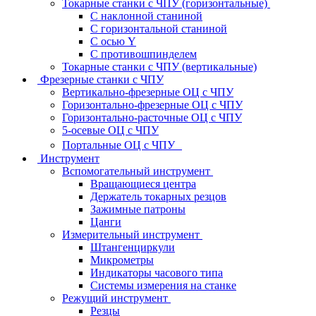
Токарные станки с ЧПУ (горизонтальные)
С наклонной станиной
С горизонтальной станиной
С осью Y
С противошпинделем
Токарные станки с ЧПУ (вертикальные)
Фрезерные станки с ЧПУ
Вертикально-фрезерные ОЦ с ЧПУ
Горизонтально-фрезерные ОЦ с ЧПУ
Горизонтально-расточные ОЦ с ЧПУ
5-осевые ОЦ с ЧПУ
Портальные ОЦ с ЧПУ
Инструмент
Вспомогательный инструмент
Вращающиеся центра
Держатель токарных резцов
Зажимные патроны
Цанги
Измерительный инструмент
Штангенциркули
Микрометры
Индикаторы часового типа
Системы измерения на станке
Режущий инструмент
Резцы