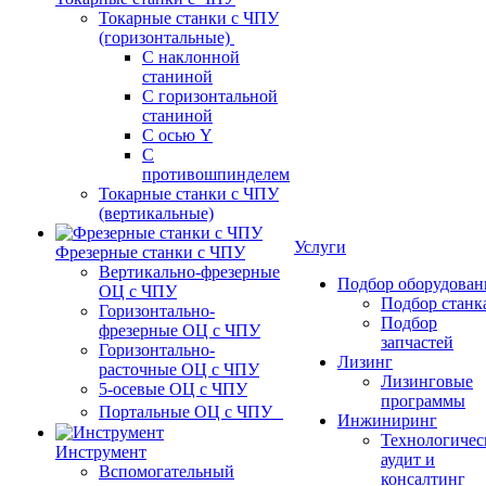
Токарные станки с ЧПУ
(горизонтальные)
С наклонной
станиной
С горизонтальной
станиной
С осью Y
С
противошпинделем
Токарные станки с ЧПУ
(вертикальные)
Услуги
Фрезерные станки с ЧПУ
Вертикально-фрезерные
Подбор оборудован
ОЦ с ЧПУ
Подбор станк
Горизонтально-
Подбор
фрезерные ОЦ с ЧПУ
запчастей
Горизонтально-
Лизинг
расточные ОЦ с ЧПУ
Лизинговые
5-осевые ОЦ с ЧПУ
программы
Портальные ОЦ с ЧПУ
Инжиниринг
Технологичес
Инструмент
аудит и
Вспомогательный
консалтинг