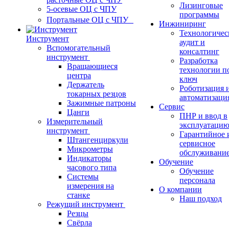
Лизинговые
5-осевые ОЦ с ЧПУ
программы
Портальные ОЦ с ЧПУ
Инжиниринг
Технологичес
Инструмент
аудит и
Вспомогательный
консалтинг
инструмент
Разработка
Вращающиеся
технологии п
центра
ключ
Держатель
Роботизация 
токарных резцов
автоматизаци
Зажимные патроны
Сервис
Цанги
ПНР и ввод в
Измерительный
эксплуатаци
инструмент
Гарантийное 
Штангенциркули
сервисное
Микрометры
обслуживани
Индикаторы
Обучение
часового типа
Обучение
Системы
персонала
измерения на
О компании
станке
Наш подход
Режущий инструмент
Резцы
Свёрла