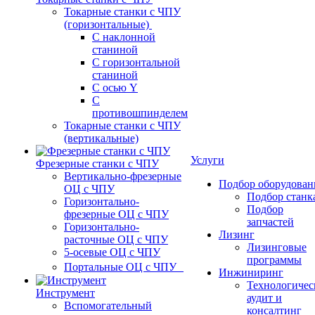
Токарные станки с ЧПУ
(горизонтальные)
С наклонной
станиной
С горизонтальной
станиной
С осью Y
С
противошпинделем
Токарные станки с ЧПУ
(вертикальные)
Услуги
Фрезерные станки с ЧПУ
Вертикально-фрезерные
Подбор оборудован
ОЦ с ЧПУ
Подбор станк
Горизонтально-
Подбор
фрезерные ОЦ с ЧПУ
запчастей
Горизонтально-
Лизинг
расточные ОЦ с ЧПУ
Лизинговые
5-осевые ОЦ с ЧПУ
программы
Портальные ОЦ с ЧПУ
Инжиниринг
Технологичес
Инструмент
аудит и
Вспомогательный
консалтинг