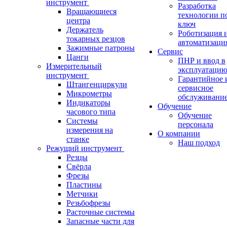
инструмент
Разработка
Вращающиеся
технологии п
центра
ключ
Держатель
Роботизация 
токарных резцов
автоматизаци
Зажимные патроны
Сервис
Цанги
ПНР и ввод в
Измерительный
эксплуатаци
инструмент
Гарантийное 
Штангенциркули
сервисное
Микрометры
обслуживани
Индикаторы
Обучение
часового типа
Обучение
Системы
персонала
измерения на
О компании
станке
Наш подход
Режущий инструмент
Резцы
Свёрла
Фрезы
Пластины
Метчики
Резьбофрезы
Расточные системы
Запасные части для