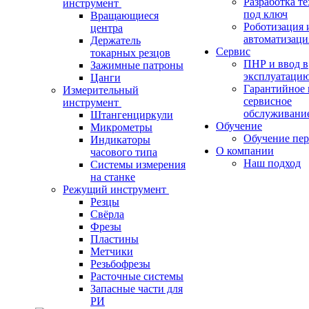
Разработка т
инструмент
под ключ
Вращающиеся
Роботизация 
центра
автоматизаци
Держатель
Сервис
токарных резцов
ПНР и ввод в
Зажимные патроны
эксплуатаци
Цанги
Гарантийное 
Измерительный
сервисное
инструмент
обслуживани
Штангенциркули
Обучение
Микрометры
Обучение пер
Индикаторы
О компании
часового типа
Наш подход
Системы измерения
на станке
Режущий инструмент
Резцы
Свёрла
Фрезы
Пластины
Метчики
Резьбофрезы
Расточные системы
Запасные части для
РИ