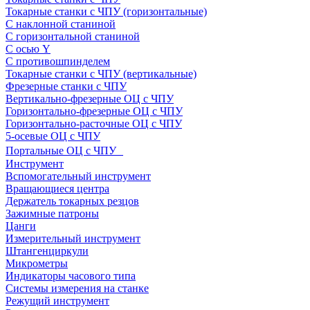
Токарные станки с ЧПУ (горизонтальные)
С наклонной станиной
С горизонтальной станиной
С осью Y
С противошпинделем
Токарные станки с ЧПУ (вертикальные)
Фрезерные станки с ЧПУ
Вертикально-фрезерные ОЦ с ЧПУ
Горизонтально-фрезерные ОЦ с ЧПУ
Горизонтально-расточные ОЦ с ЧПУ
5-осевые ОЦ с ЧПУ
Портальные ОЦ с ЧПУ
Инструмент
Вспомогательный инструмент
Вращающиеся центра
Держатель токарных резцов
Зажимные патроны
Цанги
Измерительный инструмент
Штангенциркули
Микрометры
Индикаторы часового типа
Системы измерения на станке
Режущий инструмент