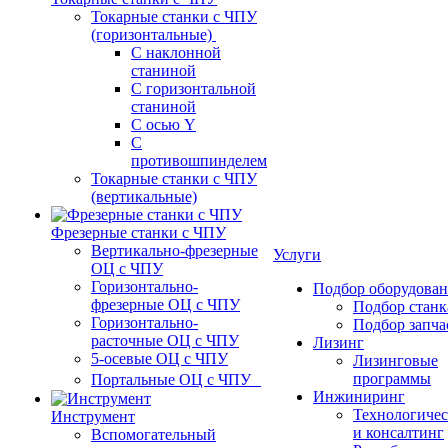
Токарные станки с ЧПУ
(горизонтальные)
С наклонной
станиной
С горизонтальной
станиной
С осью Y
С
противошпинделем
Токарные станки с ЧПУ
(вертикальные)
Фрезерные станки с ЧПУ
Вертикально-фрезерные
Услуги
ОЦ с ЧПУ
Горизонтально-
Подбор оборудова
фрезерные ОЦ с ЧПУ
Подбор станк
Горизонтально-
Подбор запча
расточные ОЦ с ЧПУ
Лизинг
5-осевые ОЦ с ЧПУ
Лизинговые
программы
Портальные ОЦ с ЧПУ
Инжиниринг
Технологичес
Инструмент
и консалтинг
Вспомогательный