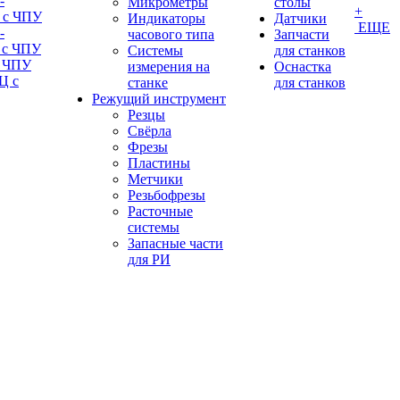
-
Микрометры
столы
+
 с ЧПУ
Индикаторы
Датчики
ЕЩЕ
-
часового типа
Запчасти
 с ЧПУ
Системы
для станков
с ЧПУ
измерения на
Оснастка
Ц с
станке
для станков
Режущий инструмент
Резцы
Свёрла
Фрезы
Пластины
Метчики
Резьбофрезы
Расточные
системы
Запасные части
для РИ