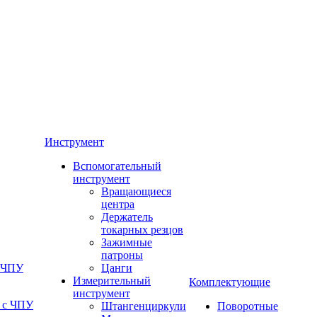
Инструмент
Вспомогательный
инструмент
Вращающиеся
центра
Держатель
токарных резцов
Зажимные
патроны
с ЧПУ
Цанги
Измерительный
Комплектующие
инструмент
 с ЧПУ
Штангенциркули
Поворотные