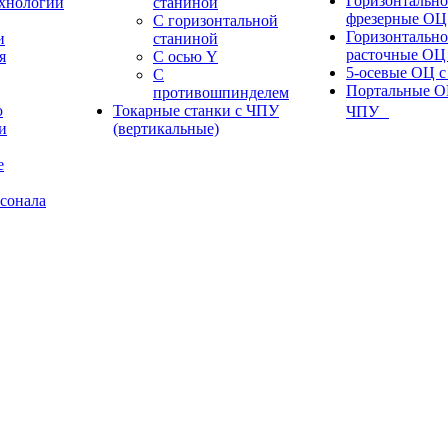
Горизонтально
ехнологии
станиной
фрезерные ОЦ
С горизонтальной
Горизонтально
и
станиной
расточные ОЦ
я
С осью Y
5-осевые ОЦ 
С
Портальные О
противошпинделем
ю
Токарные станки с ЧПУ
ЧПУ
и
(вертикальные)
е
сонала