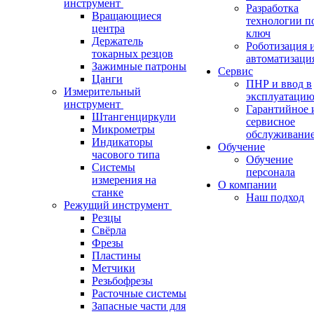
инструмент
Разработка
Вращающиеся
технологии п
центра
ключ
Держатель
Роботизация 
токарных резцов
автоматизаци
Зажимные патроны
Сервис
Цанги
ПНР и ввод в
Измерительный
эксплуатаци
инструмент
Гарантийное 
Штангенциркули
сервисное
Микрометры
обслуживани
Индикаторы
Обучение
часового типа
Обучение
Системы
персонала
измерения на
О компании
станке
Наш подход
Режущий инструмент
Резцы
Свёрла
Фрезы
Пластины
Метчики
Резьбофрезы
Расточные системы
Запасные части для