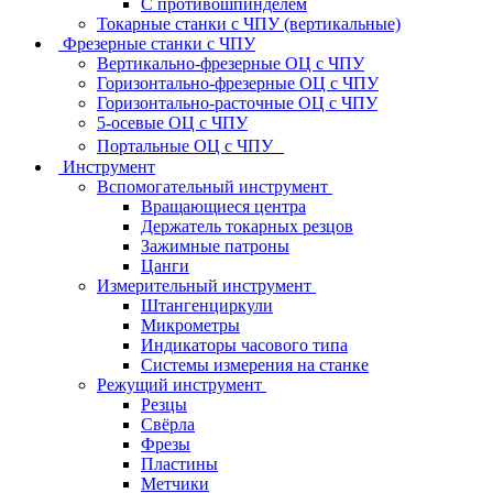
С противошпинделем
Токарные станки с ЧПУ (вертикальные)
Фрезерные станки с ЧПУ
Вертикально-фрезерные ОЦ с ЧПУ
Горизонтально-фрезерные ОЦ с ЧПУ
Горизонтально-расточные ОЦ с ЧПУ
5-осевые ОЦ с ЧПУ
Портальные ОЦ с ЧПУ
Инструмент
Вспомогательный инструмент
Вращающиеся центра
Держатель токарных резцов
Зажимные патроны
Цанги
Измерительный инструмент
Штангенциркули
Микрометры
Индикаторы часового типа
Системы измерения на станке
Режущий инструмент
Резцы
Свёрла
Фрезы
Пластины
Метчики