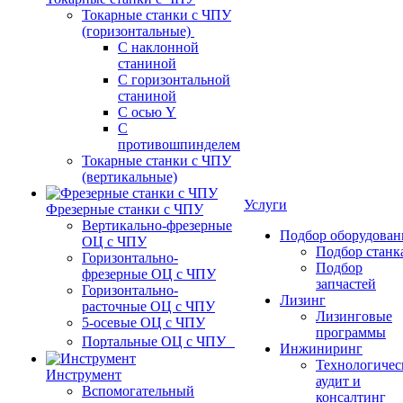
Токарные станки с ЧПУ
(горизонтальные)
С наклонной
станиной
С горизонтальной
станиной
С осью Y
С
противошпинделем
Токарные станки с ЧПУ
(вертикальные)
Услуги
Фрезерные станки с ЧПУ
Вертикально-фрезерные
Подбор оборудован
ОЦ с ЧПУ
Подбор станк
Горизонтально-
Подбор
фрезерные ОЦ с ЧПУ
запчастей
Горизонтально-
Лизинг
расточные ОЦ с ЧПУ
Лизинговые
5-осевые ОЦ с ЧПУ
программы
Портальные ОЦ с ЧПУ
Инжиниринг
Технологичес
Инструмент
аудит и
Вспомогательный
консалтинг