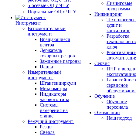
Лизинговые
5-осевые ОЦ с ЧПУ
программы
Портальные ОЦ с ЧПУ
Инжиниринг
Технологичес
Инструмент
аудит и
Вспомогательный
консалтинг
инструмент
Разработка
Вращающиеся
технологии п
центра
ключ
Держатель
Роботизация 
токарных резцов
автоматизаци
Зажимные патроны
Сервис
Цанги
ПНР и ввод в
Измерительный
эксплуатаци
инструмент
Гарантийное 
Штангенциркули
сервисное
Микрометры
обслуживани
Индикаторы
Обучение
часового типа
Обучение
Системы
персонала
измерения на
О компании
станке
Наш подход
Режущий инструмент
Резцы
Свёрла