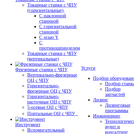
Токарные станки с ЧПУ
(горизонтальные)
С наклонной
станиной
С горизонтальной
станиной
С осью Y
С
противошпинделем
Токарные станки с ЧПУ
(вертикальные)
Услуги
Фрезерные станки с ЧПУ
Вертикально-фрезерные
Подбор оборудован
ОЦ с ЧПУ
Подбор станк
Горизонтально-
Подбор
фрезерные ОЦ с ЧПУ
запчастей
Горизонтально-
Лизинг
расточные ОЦ с ЧПУ
Лизинговые
5-осевые ОЦ с ЧПУ
программы
Портальные ОЦ с ЧПУ
Инжиниринг
Технологичес
Инструмент
аудит и
Вспомогательный
консалтинг