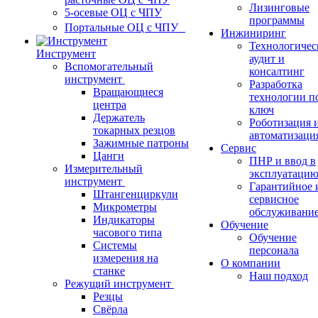
Лизинговые
5-осевые ОЦ с ЧПУ
программы
Портальные ОЦ с ЧПУ
Инжиниринг
Технологичес
Инструмент
аудит и
Вспомогательный
консалтинг
инструмент
Разработка
Вращающиеся
технологии п
центра
ключ
Держатель
Роботизация 
токарных резцов
автоматизаци
Зажимные патроны
Сервис
Цанги
ПНР и ввод в
Измерительный
эксплуатаци
инструмент
Гарантийное 
Штангенциркули
сервисное
Микрометры
обслуживани
Индикаторы
Обучение
часового типа
Обучение
Системы
персонала
измерения на
О компании
станке
Наш подход
Режущий инструмент
Резцы
Свёрла