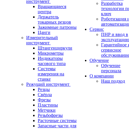
инструмент
Разработка
Вращающиеся
технологии п
центра
ключ
Держатель
Роботизация 
токарных резцов
автоматизаци
Зажимные патроны
Сервис
Цанги
ПНР и ввод в
Измерительный
эксплуатаци
инструмент
Гарантийное 
Штангенциркули
сервисное
Микрометры
обслуживани
Индикаторы
Обучение
часового типа
Обучение
Системы
персонала
измерения на
О компании
станке
Наш подход
Режущий инструмент
Резцы
Свёрла
Фрезы
Пластины
Метчики
Резьбофрезы
Расточные системы
Запасные части для