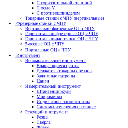
С горизонтальной станиной
С осью Y
С противошпинделем
Токарные станки с ЧПУ (вертикальные)
Фрезерные станки с ЧПУ
Вертикально-фрезерные ОЦ с ЧПУ
Горизонтально-фрезерные ОЦ с ЧПУ
Горизонтально-расточные ОЦ с ЧПУ
5-осевые ОЦ с ЧПУ
Портальные ОЦ с ЧПУ
Инструмент
Вспомогательный инструмент
Вращающиеся центра
Держатель токарных резцов
Зажимные патроны
Цанги
Измерительный инструмент
Штангенциркули
Микрометры
Индикаторы часового типа
Системы измерения на станке
Режущий инструмент
Резцы
Свёрла
Фрезы