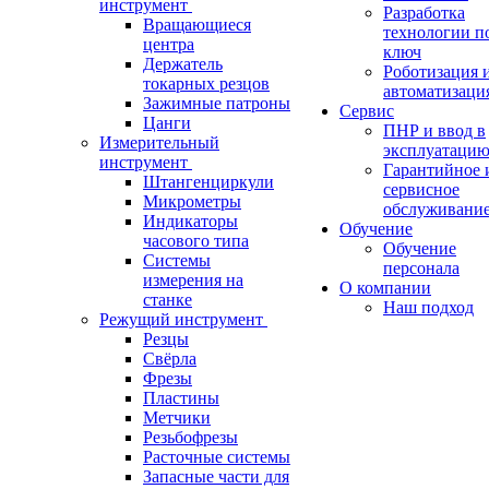
инструмент
Разработка
Вращающиеся
технологии п
центра
ключ
Держатель
Роботизация 
токарных резцов
автоматизаци
Зажимные патроны
Сервис
Цанги
ПНР и ввод в
Измерительный
эксплуатаци
инструмент
Гарантийное 
Штангенциркули
сервисное
Микрометры
обслуживани
Индикаторы
Обучение
часового типа
Обучение
Системы
персонала
измерения на
О компании
станке
Наш подход
Режущий инструмент
Резцы
Свёрла
Фрезы
Пластины
Метчики
Резьбофрезы
Расточные системы
Запасные части для