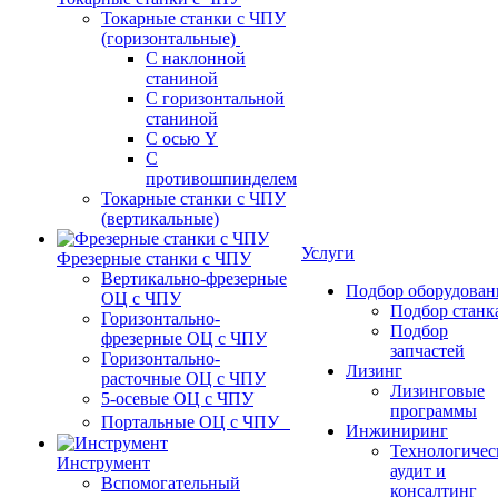
Токарные станки с ЧПУ
(горизонтальные)
С наклонной
станиной
С горизонтальной
станиной
С осью Y
С
противошпинделем
Токарные станки с ЧПУ
(вертикальные)
Услуги
Фрезерные станки с ЧПУ
Вертикально-фрезерные
Подбор оборудован
ОЦ с ЧПУ
Подбор станк
Горизонтально-
Подбор
фрезерные ОЦ с ЧПУ
запчастей
Горизонтально-
Лизинг
расточные ОЦ с ЧПУ
Лизинговые
5-осевые ОЦ с ЧПУ
программы
Портальные ОЦ с ЧПУ
Инжиниринг
Технологичес
Инструмент
аудит и
Вспомогательный
консалтинг