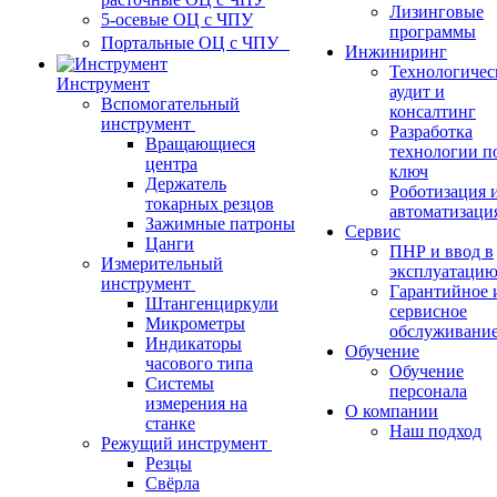
Лизинговые
5-осевые ОЦ с ЧПУ
программы
Портальные ОЦ с ЧПУ
Инжиниринг
Технологичес
Инструмент
аудит и
Вспомогательный
консалтинг
инструмент
Разработка
Вращающиеся
технологии п
центра
ключ
Держатель
Роботизация 
токарных резцов
автоматизаци
Зажимные патроны
Сервис
Цанги
ПНР и ввод в
Измерительный
эксплуатаци
инструмент
Гарантийное 
Штангенциркули
сервисное
Микрометры
обслуживани
Индикаторы
Обучение
часового типа
Обучение
Системы
персонала
измерения на
О компании
станке
Наш подход
Режущий инструмент
Резцы
Свёрла