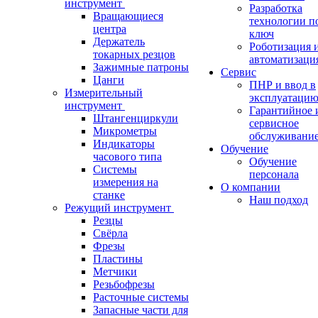
инструмент
Разработка
Вращающиеся
технологии п
центра
ключ
Держатель
Роботизация 
токарных резцов
автоматизаци
Зажимные патроны
Сервис
Цанги
ПНР и ввод в
Измерительный
эксплуатаци
инструмент
Гарантийное 
Штангенциркули
сервисное
Микрометры
обслуживани
Индикаторы
Обучение
часового типа
Обучение
Системы
персонала
измерения на
О компании
станке
Наш подход
Режущий инструмент
Резцы
Свёрла
Фрезы
Пластины
Метчики
Резьбофрезы
Расточные системы
Запасные части для