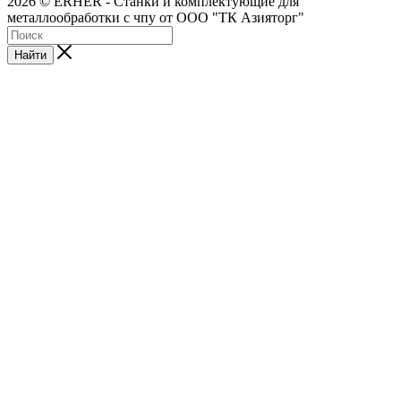
2026 © ERHER - Станки и комплектующие для
металлообработки с чпу от ООО "ТК Азияторг"
Найти