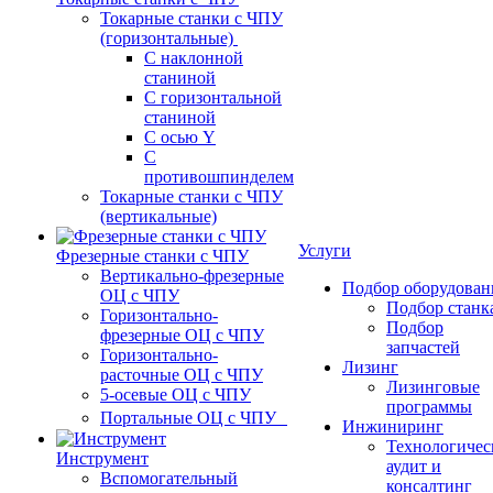
Токарные станки с ЧПУ
(горизонтальные)
С наклонной
станиной
С горизонтальной
станиной
С осью Y
С
противошпинделем
Токарные станки с ЧПУ
(вертикальные)
Услуги
Фрезерные станки с ЧПУ
Вертикально-фрезерные
Подбор оборудован
ОЦ с ЧПУ
Подбор станк
Горизонтально-
Подбор
фрезерные ОЦ с ЧПУ
запчастей
Горизонтально-
Лизинг
расточные ОЦ с ЧПУ
Лизинговые
5-осевые ОЦ с ЧПУ
программы
Портальные ОЦ с ЧПУ
Инжиниринг
Технологичес
Инструмент
аудит и
Вспомогательный
консалтинг