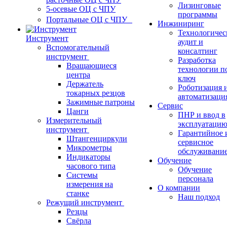
Лизинговые
5-осевые ОЦ с ЧПУ
программы
Портальные ОЦ с ЧПУ
Инжиниринг
Технологичес
Инструмент
аудит и
Вспомогательный
консалтинг
инструмент
Разработка
Вращающиеся
технологии п
центра
ключ
Держатель
Роботизация 
токарных резцов
автоматизаци
Зажимные патроны
Сервис
Цанги
ПНР и ввод в
Измерительный
эксплуатаци
инструмент
Гарантийное 
Штангенциркули
сервисное
Микрометры
обслуживани
Индикаторы
Обучение
часового типа
Обучение
Системы
персонала
измерения на
О компании
станке
Наш подход
Режущий инструмент
Резцы
Свёрла