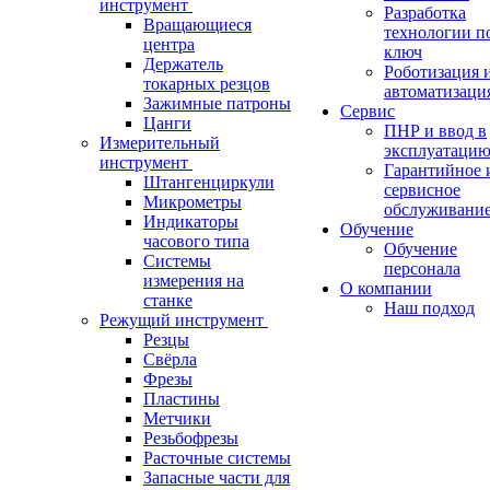
инструмент
Разработка
Вращающиеся
технологии п
центра
ключ
Держатель
Роботизация 
токарных резцов
автоматизаци
Зажимные патроны
Сервис
Цанги
ПНР и ввод в
Измерительный
эксплуатаци
инструмент
Гарантийное 
Штангенциркули
сервисное
Микрометры
обслуживани
Индикаторы
Обучение
часового типа
Обучение
Системы
персонала
измерения на
О компании
станке
Наш подход
Режущий инструмент
Резцы
Свёрла
Фрезы
Пластины
Метчики
Резьбофрезы
Расточные системы
Запасные части для