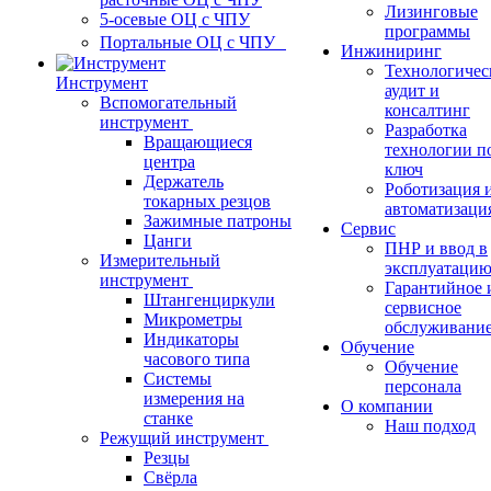
Лизинговые
5-осевые ОЦ с ЧПУ
программы
Портальные ОЦ с ЧПУ
Инжиниринг
Технологичес
Инструмент
аудит и
Вспомогательный
консалтинг
инструмент
Разработка
Вращающиеся
технологии п
центра
ключ
Держатель
Роботизация 
токарных резцов
автоматизаци
Зажимные патроны
Сервис
Цанги
ПНР и ввод в
Измерительный
эксплуатаци
инструмент
Гарантийное 
Штангенциркули
сервисное
Микрометры
обслуживани
Индикаторы
Обучение
часового типа
Обучение
Системы
персонала
измерения на
О компании
станке
Наш подход
Режущий инструмент
Резцы
Свёрла