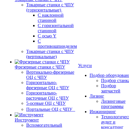
Токарные станки с ЧПУ
(горизонтальные)
С наклонной
станиной
С горизонтальной
станиной
С осью Y
С
противошпинделем
Токарные станки с ЧПУ
(вертикальные)
Услуги
Фрезерные станки с ЧПУ
Вертикально-фрезерные
Подбор оборудован
ОЦ с ЧПУ
Подбор станк
Горизонтально-
Подбор
фрезерные ОЦ с ЧПУ
запчастей
Горизонтально-
Лизинг
расточные ОЦ с ЧПУ
Лизинговые
5-осевые ОЦ с ЧПУ
программы
Портальные ОЦ с ЧПУ
Инжиниринг
Технологичес
Инструмент
аудит и
Вспомогательный
консалтинг