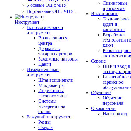
Лизинговые
5-осевые ОЦ с ЧПУ
программы
Портальные ОЦ с ЧПУ
Инжиниринг
Технологичес
Инструмент
аудит и
Вспомогательный
консалтинг
инструмент
Разработка
Вращающиеся
технологии п
центра
ключ
Держатель
Роботизация 
токарных резцов
автоматизаци
Зажимные патроны
Сервис
Цанги
ПНР и ввод в
Измерительный
эксплуатаци
инструмент
Гарантийное 
Штангенциркули
сервисное
Микрометры
обслуживани
Индикаторы
Обучение
часового типа
Обучение
Системы
персонала
измерения на
О компании
станке
Наш подход
Режущий инструмент
Резцы
Свёрла