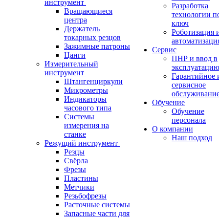
инструмент
Разработка
Вращающиеся
технологии п
центра
ключ
Держатель
Роботизация 
токарных резцов
автоматизаци
Зажимные патроны
Сервис
Цанги
ПНР и ввод в
Измерительный
эксплуатаци
инструмент
Гарантийное 
Штангенциркули
сервисное
Микрометры
обслуживани
Индикаторы
Обучение
часового типа
Обучение
Системы
персонала
измерения на
О компании
станке
Наш подход
Режущий инструмент
Резцы
Свёрла
Фрезы
Пластины
Метчики
Резьбофрезы
Расточные системы
Запасные части для