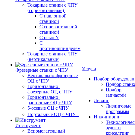
Токарные станки с ЧПУ
(горизонтальные)
С наклонной
станиной
С горизонтальной
станиной
С осью Y
С
противошпинделем
Токарные станки с ЧПУ
(вертикальные)
Услуги
Фрезерные станки с ЧПУ
Вертикально-фрезерные
Подбор оборудован
ОЦ с ЧПУ
Подбор станк
Горизонтально-
Подбор
фрезерные ОЦ с ЧПУ
запчастей
Горизонтально-
Лизинг
расточные ОЦ с ЧПУ
Лизинговые
5-осевые ОЦ с ЧПУ
программы
Портальные ОЦ с ЧПУ
Инжиниринг
Технологичес
Инструмент
аудит и
Вспомогательный
консалтинг