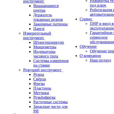
Разработка т
инструмент
под ключ
Вращающиеся
Роботизация 
центра
автоматизаци
Держатель
Сервис
токарных резцов
ПНР и ввод в
Зажимные патроны
эксплуатаци
Цанги
Гарантийное 
Измерительный
сервисное
инструмент
обслуживани
Штангенциркули
Обучение
Микрометры
Обучение пер
Индикаторы
О компании
часового типа
Наш подход
Системы измерения
на станке
Режущий инструмент
Резцы
Свёрла
Фрезы
Пластины
Метчики
Резьбофрезы
Расточные системы
Запасные части для
РИ