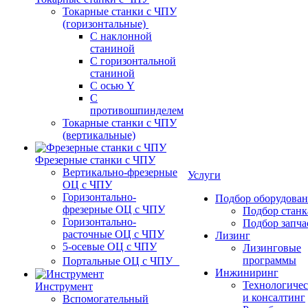
Токарные станки с ЧПУ
(горизонтальные)
С наклонной
станиной
С горизонтальной
станиной
С осью Y
С
противошпинделем
Токарные станки с ЧПУ
(вертикальные)
Фрезерные станки с ЧПУ
Вертикально-фрезерные
Услуги
ОЦ с ЧПУ
Горизонтально-
Подбор оборудова
фрезерные ОЦ с ЧПУ
Подбор станк
Горизонтально-
Подбор запча
расточные ОЦ с ЧПУ
Лизинг
5-осевые ОЦ с ЧПУ
Лизинговые
программы
Портальные ОЦ с ЧПУ
Инжиниринг
Технологичес
Инструмент
и консалтинг
Вспомогательный