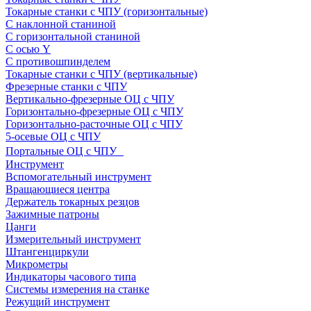
Токарные станки с ЧПУ (горизонтальные)
С наклонной станиной
С горизонтальной станиной
С осью Y
С противошпинделем
Токарные станки с ЧПУ (вертикальные)
Фрезерные станки с ЧПУ
Вертикально-фрезерные ОЦ с ЧПУ
Горизонтально-фрезерные ОЦ с ЧПУ
Горизонтально-расточные ОЦ с ЧПУ
5-осевые ОЦ с ЧПУ
Портальные ОЦ с ЧПУ
Инструмент
Вспомогательный инструмент
Вращающиеся центра
Держатель токарных резцов
Зажимные патроны
Цанги
Измерительный инструмент
Штангенциркули
Микрометры
Индикаторы часового типа
Системы измерения на станке
Режущий инструмент