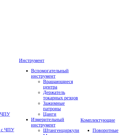
Инструмент
Вспомогательный
инструмент
Вращающиеся
центра
Держатель
токарных резцов
Зажимные
патроны
с ЧПУ
Цанги
Измерительный
Комплектующие
инструмент
 с ЧПУ
Штангенциркули
Поворотные