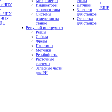
-
Микрометры
столы
+
 с ЧПУ
Индикаторы
Датчики
ЕЩЕ
-
часового типа
Запчасти
 с ЧПУ
Системы
для станков
с ЧПУ
измерения на
Оснастка
Ц с
станке
для станков
Режущий инструмент
Резцы
Свёрла
Фрезы
Пластины
Метчики
Резьбофрезы
Расточные
системы
Запасные части
для РИ