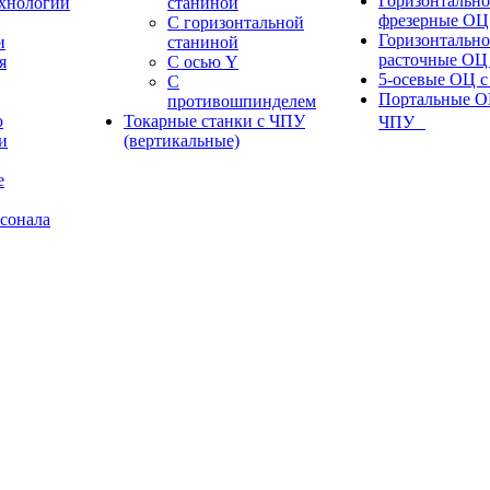
Горизонтально
ехнологии
станиной
фрезерные ОЦ
С горизонтальной
Горизонтально
и
станиной
расточные ОЦ
я
С осью Y
5-осевые ОЦ 
С
Портальные О
противошпинделем
ю
Токарные станки с ЧПУ
ЧПУ
и
(вертикальные)
е
сонала