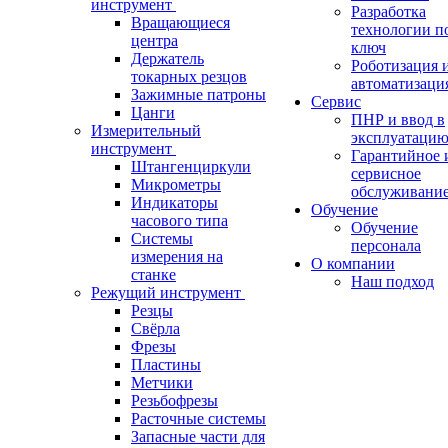
инструмент
Разработка
Вращающиеся
технологии п
центра
ключ
Держатель
Роботизация 
токарных резцов
автоматизаци
Зажимные патроны
Сервис
Цанги
ПНР и ввод в
Измерительный
эксплуатаци
инструмент
Гарантийное 
Штангенциркули
сервисное
Микрометры
обслуживани
Индикаторы
Обучение
часового типа
Обучение
Системы
персонала
измерения на
О компании
станке
Наш подход
Режущий инструмент
Резцы
Свёрла
Фрезы
Пластины
Метчики
Резьбофрезы
Расточные системы
Запасные части для