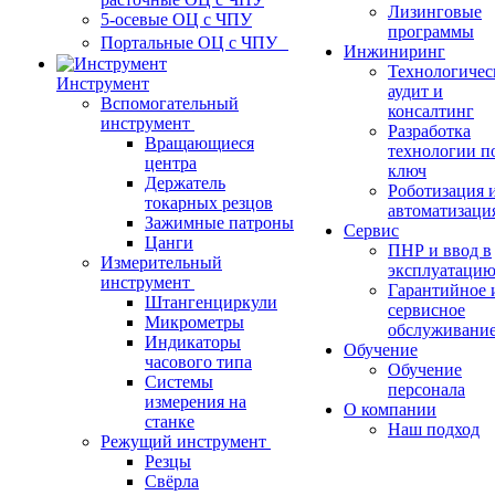
Лизинговые
5-осевые ОЦ с ЧПУ
программы
Портальные ОЦ с ЧПУ
Инжиниринг
Технологичес
Инструмент
аудит и
Вспомогательный
консалтинг
инструмент
Разработка
Вращающиеся
технологии п
центра
ключ
Держатель
Роботизация 
токарных резцов
автоматизаци
Зажимные патроны
Сервис
Цанги
ПНР и ввод в
Измерительный
эксплуатаци
инструмент
Гарантийное 
Штангенциркули
сервисное
Микрометры
обслуживани
Индикаторы
Обучение
часового типа
Обучение
Системы
персонала
измерения на
О компании
станке
Наш подход
Режущий инструмент
Резцы
Свёрла