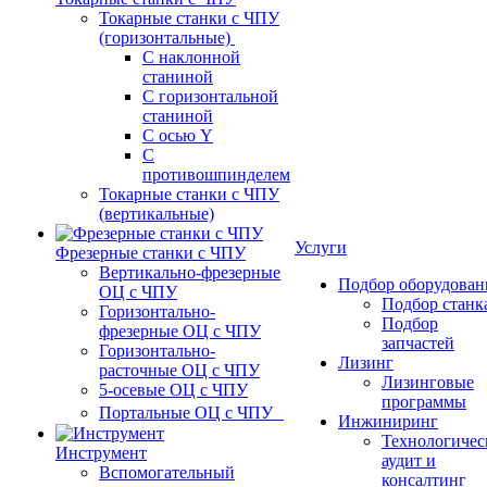
Токарные станки с ЧПУ
(горизонтальные)
С наклонной
станиной
С горизонтальной
станиной
С осью Y
С
противошпинделем
Токарные станки с ЧПУ
(вертикальные)
Услуги
Фрезерные станки с ЧПУ
Вертикально-фрезерные
Подбор оборудован
ОЦ с ЧПУ
Подбор станк
Горизонтально-
Подбор
фрезерные ОЦ с ЧПУ
запчастей
Горизонтально-
Лизинг
расточные ОЦ с ЧПУ
Лизинговые
5-осевые ОЦ с ЧПУ
программы
Портальные ОЦ с ЧПУ
Инжиниринг
Технологичес
Инструмент
аудит и
Вспомогательный
консалтинг