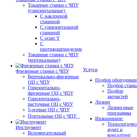
Токарные станки с ЧПУ
(горизонтальные)
С наклонной
станиной
С горизонтальной
станиной
С осью Y
С
противошпинделем
Токарные станки с ЧПУ
(вертикальные)
Услуги
Фрезерные станки с ЧПУ
Вертикально-фрезерные
Подбор оборудован
ОЦ с ЧПУ
Подбор станк
Горизонтально-
Подбор
фрезерные ОЦ с ЧПУ
запчастей
Горизонтально-
Лизинг
расточные ОЦ с ЧПУ
Лизинговые
5-осевые ОЦ с ЧПУ
программы
Портальные ОЦ с ЧПУ
Инжиниринг
Технологичес
Инструмент
аудит и
Вспомогательный
консалтинг