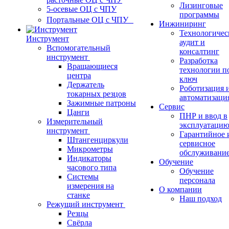
Лизинговые
5-осевые ОЦ с ЧПУ
программы
Портальные ОЦ с ЧПУ
Инжиниринг
Технологичес
Инструмент
аудит и
Вспомогательный
консалтинг
инструмент
Разработка
Вращающиеся
технологии п
центра
ключ
Держатель
Роботизация 
токарных резцов
автоматизаци
Зажимные патроны
Сервис
Цанги
ПНР и ввод в
Измерительный
эксплуатаци
инструмент
Гарантийное 
Штангенциркули
сервисное
Микрометры
обслуживани
Индикаторы
Обучение
часового типа
Обучение
Системы
персонала
измерения на
О компании
станке
Наш подход
Режущий инструмент
Резцы
Свёрла