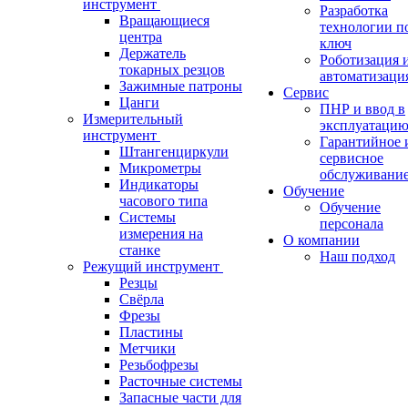
инструмент
Разработка
Вращающиеся
технологии п
центра
ключ
Держатель
Роботизация 
токарных резцов
автоматизаци
Зажимные патроны
Сервис
Цанги
ПНР и ввод в
Измерительный
эксплуатаци
инструмент
Гарантийное 
Штангенциркули
сервисное
Микрометры
обслуживани
Индикаторы
Обучение
часового типа
Обучение
Системы
персонала
измерения на
О компании
станке
Наш подход
Режущий инструмент
Резцы
Свёрла
Фрезы
Пластины
Метчики
Резьбофрезы
Расточные системы
Запасные части для