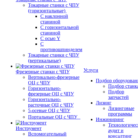
Токарные станки с ЧПУ
(горизонтальные)
С наклонной
станиной
С горизонтальной
станиной
С осью Y
С
противошпинделем
Токарные станки с ЧПУ
(вертикальные)
Услуги
Фрезерные станки с ЧПУ
Вертикально-фрезерные
Подбор оборудован
ОЦ с ЧПУ
Подбор станк
Горизонтально-
Подбор
фрезерные ОЦ с ЧПУ
запчастей
Горизонтально-
Лизинг
расточные ОЦ с ЧПУ
Лизинговые
5-осевые ОЦ с ЧПУ
программы
Портальные ОЦ с ЧПУ
Инжиниринг
Технологичес
Инструмент
аудит и
Вспомогательный
консалтинг