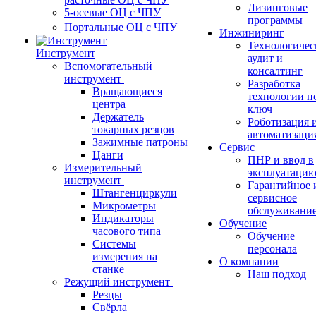
Лизинговые
5-осевые ОЦ с ЧПУ
программы
Портальные ОЦ с ЧПУ
Инжиниринг
Технологичес
Инструмент
аудит и
Вспомогательный
консалтинг
инструмент
Разработка
Вращающиеся
технологии п
центра
ключ
Держатель
Роботизация 
токарных резцов
автоматизаци
Зажимные патроны
Сервис
Цанги
ПНР и ввод в
Измерительный
эксплуатаци
инструмент
Гарантийное 
Штангенциркули
сервисное
Микрометры
обслуживани
Индикаторы
Обучение
часового типа
Обучение
Системы
персонала
измерения на
О компании
станке
Наш подход
Режущий инструмент
Резцы
Свёрла