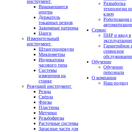
инструмент
Разработка
Вращающиеся
технологии п
центра
ключ
Держатель
Роботизация 
токарных резцов
автоматизаци
Зажимные патроны
Сервис
Цанги
ПНР и ввод в
Измерительный
эксплуатаци
инструмент
Гарантийное 
Штангенциркули
сервисное
Микрометры
обслуживани
Индикаторы
Обучение
часового типа
Обучение
Системы
персонала
измерения на
О компании
станке
Наш подход
Режущий инструмент
Резцы
Свёрла
Фрезы
Пластины
Метчики
Резьбофрезы
Расточные системы
Запасные части для