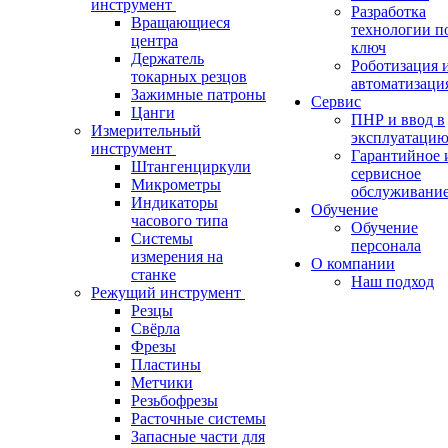
инструмент
Разработка
Вращающиеся
технологии п
центра
ключ
Держатель
Роботизация 
токарных резцов
автоматизаци
Зажимные патроны
Сервис
Цанги
ПНР и ввод в
Измерительный
эксплуатаци
инструмент
Гарантийное 
Штангенциркули
сервисное
Микрометры
обслуживани
Индикаторы
Обучение
часового типа
Обучение
Системы
персонала
измерения на
О компании
станке
Наш подход
Режущий инструмент
Резцы
Свёрла
Фрезы
Пластины
Метчики
Резьбофрезы
Расточные системы
Запасные части для