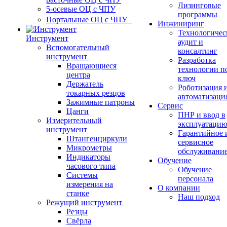
Лизинговые
5-осевые ОЦ с ЧПУ
программы
Портальные ОЦ с ЧПУ
Инжиниринг
Технологичес
Инструмент
аудит и
Вспомогательный
консалтинг
инструмент
Разработка
Вращающиеся
технологии п
центра
ключ
Держатель
Роботизация 
токарных резцов
автоматизаци
Зажимные патроны
Сервис
Цанги
ПНР и ввод в
Измерительный
эксплуатаци
инструмент
Гарантийное 
Штангенциркули
сервисное
Микрометры
обслуживани
Индикаторы
Обучение
часового типа
Обучение
Системы
персонала
измерения на
О компании
станке
Наш подход
Режущий инструмент
Резцы
Свёрла