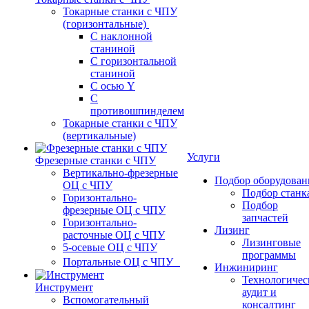
Токарные станки с ЧПУ
(горизонтальные)
С наклонной
станиной
С горизонтальной
станиной
С осью Y
С
противошпинделем
Токарные станки с ЧПУ
(вертикальные)
Услуги
Фрезерные станки с ЧПУ
Вертикально-фрезерные
Подбор оборудован
ОЦ с ЧПУ
Подбор станк
Горизонтально-
Подбор
фрезерные ОЦ с ЧПУ
запчастей
Горизонтально-
Лизинг
расточные ОЦ с ЧПУ
Лизинговые
5-осевые ОЦ с ЧПУ
программы
Портальные ОЦ с ЧПУ
Инжиниринг
Технологичес
Инструмент
аудит и
Вспомогательный
консалтинг