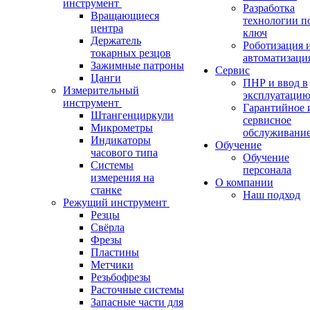
инструмент
Разработка
Вращающиеся
технологии п
центра
ключ
Держатель
Роботизация 
токарных резцов
автоматизаци
Зажимные патроны
Сервис
Цанги
ПНР и ввод в
Измерительный
эксплуатаци
инструмент
Гарантийное 
Штангенциркули
сервисное
Микрометры
обслуживани
Индикаторы
Обучение
часового типа
Обучение
Системы
персонала
измерения на
О компании
станке
Наш подход
Режущий инструмент
Резцы
Свёрла
Фрезы
Пластины
Метчики
Резьбофрезы
Расточные системы
Запасные части для