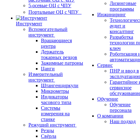
Лизинговые
5-осевые ОЦ с ЧПУ
программы
Портальные ОЦ с ЧПУ
Инжиниринг
Технологичес
Инструмент
аудит и
Вспомогательный
консалтинг
инструмент
Разработка
Вращающиеся
технологии п
центра
ключ
Держатель
Роботизация 
токарных резцов
автоматизаци
Зажимные патроны
Сервис
Цанги
ПНР и ввод в
Измерительный
эксплуатаци
инструмент
Гарантийное 
Штангенциркули
сервисное
Микрометры
обслуживани
Индикаторы
Обучение
часового типа
Обучение
Системы
персонала
измерения на
О компании
станке
Наш подход
Режущий инструмент
Резцы
Свёрла