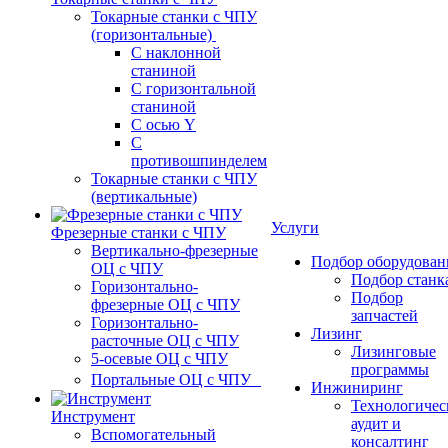
Токарные станки с ЧПУ
(горизонтальные)
С наклонной
станиной
С горизонтальной
станиной
С осью Y
С
противошпинделем
Токарные станки с ЧПУ
(вертикальные)
Услуги
Фрезерные станки с ЧПУ
Вертикально-фрезерные
Подбор оборудован
ОЦ с ЧПУ
Подбор станк
Горизонтально-
Подбор
фрезерные ОЦ с ЧПУ
запчастей
Горизонтально-
Лизинг
расточные ОЦ с ЧПУ
Лизинговые
5-осевые ОЦ с ЧПУ
программы
Портальные ОЦ с ЧПУ
Инжиниринг
Технологичес
Инструмент
аудит и
Вспомогательный
консалтинг