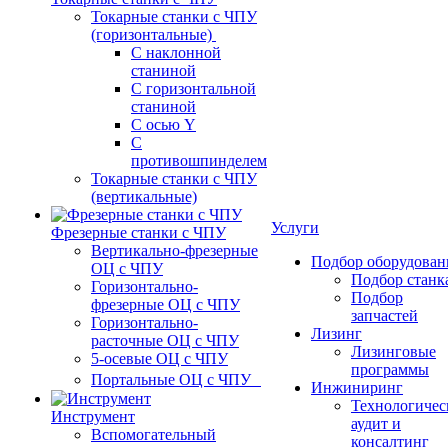
Токарные станки с ЧПУ
(горизонтальные)
С наклонной
станиной
С горизонтальной
станиной
С осью Y
С
противошпинделем
Токарные станки с ЧПУ
(вертикальные)
Услуги
Фрезерные станки с ЧПУ
Вертикально-фрезерные
Подбор оборудован
ОЦ с ЧПУ
Подбор станк
Горизонтально-
Подбор
фрезерные ОЦ с ЧПУ
запчастей
Горизонтально-
Лизинг
расточные ОЦ с ЧПУ
Лизинговые
5-осевые ОЦ с ЧПУ
программы
Портальные ОЦ с ЧПУ
Инжиниринг
Технологичес
Инструмент
аудит и
Вспомогательный
консалтинг