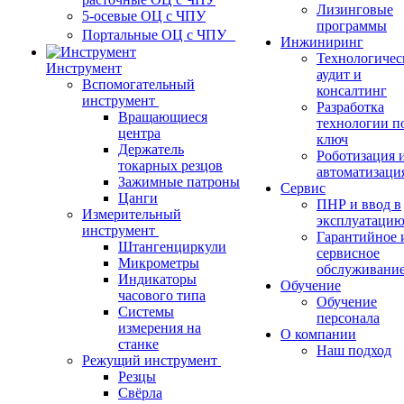
Лизинговые
5-осевые ОЦ с ЧПУ
программы
Портальные ОЦ с ЧПУ
Инжиниринг
Технологичес
Инструмент
аудит и
Вспомогательный
консалтинг
инструмент
Разработка
Вращающиеся
технологии п
центра
ключ
Держатель
Роботизация 
токарных резцов
автоматизаци
Зажимные патроны
Сервис
Цанги
ПНР и ввод в
Измерительный
эксплуатаци
инструмент
Гарантийное 
Штангенциркули
сервисное
Микрометры
обслуживани
Индикаторы
Обучение
часового типа
Обучение
Системы
персонала
измерения на
О компании
станке
Наш подход
Режущий инструмент
Резцы
Свёрла