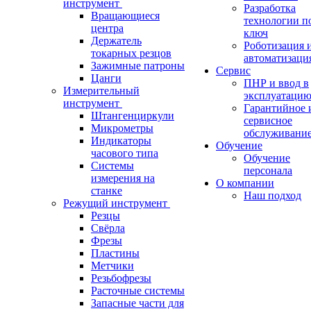
инструмент
Разработка
Вращающиеся
технологии п
центра
ключ
Держатель
Роботизация 
токарных резцов
автоматизаци
Зажимные патроны
Сервис
Цанги
ПНР и ввод в
Измерительный
эксплуатаци
инструмент
Гарантийное 
Штангенциркули
сервисное
Микрометры
обслуживани
Индикаторы
Обучение
часового типа
Обучение
Системы
персонала
измерения на
О компании
станке
Наш подход
Режущий инструмент
Резцы
Свёрла
Фрезы
Пластины
Метчики
Резьбофрезы
Расточные системы
Запасные части для