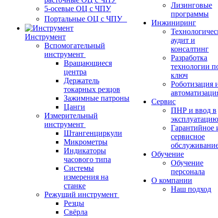
Лизинговые
5-осевые ОЦ с ЧПУ
программы
Портальные ОЦ с ЧПУ
Инжиниринг
Технологичес
Инструмент
аудит и
Вспомогательный
консалтинг
инструмент
Разработка
Вращающиеся
технологии п
центра
ключ
Держатель
Роботизация 
токарных резцов
автоматизаци
Зажимные патроны
Сервис
Цанги
ПНР и ввод в
Измерительный
эксплуатаци
инструмент
Гарантийное 
Штангенциркули
сервисное
Микрометры
обслуживани
Индикаторы
Обучение
часового типа
Обучение
Системы
персонала
измерения на
О компании
станке
Наш подход
Режущий инструмент
Резцы
Свёрла