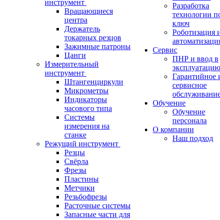
инструмент
Разработка
Вращающиеся
технологии п
центра
ключ
Держатель
Роботизация 
токарных резцов
автоматизаци
Зажимные патроны
Сервис
Цанги
ПНР и ввод в
Измерительный
эксплуатаци
инструмент
Гарантийное 
Штангенциркули
сервисное
Микрометры
обслуживани
Индикаторы
Обучение
часового типа
Обучение
Системы
персонала
измерения на
О компании
станке
Наш подход
Режущий инструмент
Резцы
Свёрла
Фрезы
Пластины
Метчики
Резьбофрезы
Расточные системы
Запасные части для