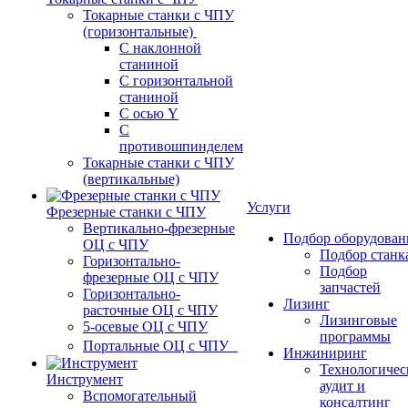
Токарные станки с ЧПУ
(горизонтальные)
С наклонной
станиной
С горизонтальной
станиной
С осью Y
С
противошпинделем
Токарные станки с ЧПУ
(вертикальные)
Услуги
Фрезерные станки с ЧПУ
Вертикально-фрезерные
Подбор оборудован
ОЦ с ЧПУ
Подбор станк
Горизонтально-
Подбор
фрезерные ОЦ с ЧПУ
запчастей
Горизонтально-
Лизинг
расточные ОЦ с ЧПУ
Лизинговые
5-осевые ОЦ с ЧПУ
программы
Портальные ОЦ с ЧПУ
Инжиниринг
Технологичес
Инструмент
аудит и
Вспомогательный
консалтинг