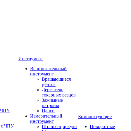
Инструмент
Вспомогательный
инструмент
Вращающиеся
центра
Держатель
токарных резцов
Зажимные
патроны
с ЧПУ
Цанги
Измерительный
Комплектующие
инструмент
 с ЧПУ
Штангенциркули
Поворотные