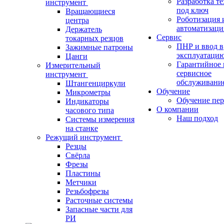
Разработка т
инструмент
под ключ
Вращающиеся
Роботизация 
центра
автоматизаци
Держатель
Сервис
токарных резцов
ПНР и ввод в
Зажимные патроны
эксплуатаци
Цанги
Гарантийное 
Измерительный
сервисное
инструмент
обслуживани
Штангенциркули
Обучение
Микрометры
Обучение пер
Индикаторы
О компании
часового типа
Наш подход
Системы измерения
на станке
Режущий инструмент
Резцы
Свёрла
Фрезы
Пластины
Метчики
Резьбофрезы
Расточные системы
Запасные части для
РИ