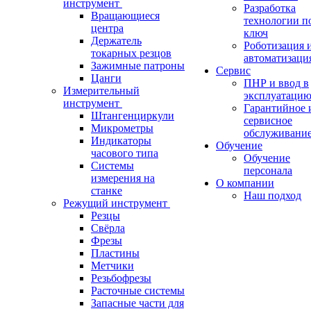
инструмент
Разработка
Вращающиеся
технологии п
центра
ключ
Держатель
Роботизация 
токарных резцов
автоматизаци
Зажимные патроны
Сервис
Цанги
ПНР и ввод в
Измерительный
эксплуатаци
инструмент
Гарантийное 
Штангенциркули
сервисное
Микрометры
обслуживани
Индикаторы
Обучение
часового типа
Обучение
Системы
персонала
измерения на
О компании
станке
Наш подход
Режущий инструмент
Резцы
Свёрла
Фрезы
Пластины
Метчики
Резьбофрезы
Расточные системы
Запасные части для