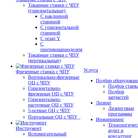
Токарные станки с ЧПУ
(горизонтальные)
С наклонной
станиной
С горизонтальной
станиной
С осью Y
С
противошпинделем
Токарные станки с ЧПУ
(вертикальные)
Услуги
Фрезерные станки с ЧПУ
Вертикально-фрезерные
Подбор оборудован
ОЦ с ЧПУ
Подбор станк
Горизонтально-
Подбор
фрезерные ОЦ с ЧПУ
запчастей
Горизонтально-
Лизинг
расточные ОЦ с ЧПУ
Лизинговые
5-осевые ОЦ с ЧПУ
программы
Портальные ОЦ с ЧПУ
Инжиниринг
Технологичес
Инструмент
аудит и
Вспомогательный
консалтинг