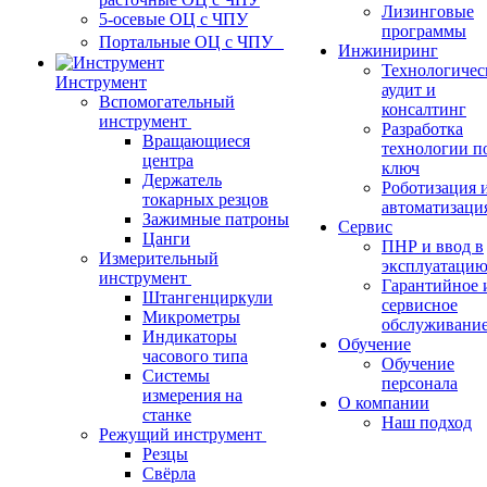
Лизинговые
5-осевые ОЦ с ЧПУ
программы
Портальные ОЦ с ЧПУ
Инжиниринг
Технологичес
Инструмент
аудит и
Вспомогательный
консалтинг
инструмент
Разработка
Вращающиеся
технологии п
центра
ключ
Держатель
Роботизация 
токарных резцов
автоматизаци
Зажимные патроны
Сервис
Цанги
ПНР и ввод в
Измерительный
эксплуатаци
инструмент
Гарантийное 
Штангенциркули
сервисное
Микрометры
обслуживани
Индикаторы
Обучение
часового типа
Обучение
Системы
персонала
измерения на
О компании
станке
Наш подход
Режущий инструмент
Резцы
Свёрла