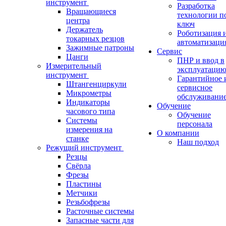
инструмент
Разработка
Вращающиеся
технологии п
центра
ключ
Держатель
Роботизация 
токарных резцов
автоматизаци
Зажимные патроны
Сервис
Цанги
ПНР и ввод в
Измерительный
эксплуатаци
инструмент
Гарантийное 
Штангенциркули
сервисное
Микрометры
обслуживани
Индикаторы
Обучение
часового типа
Обучение
Системы
персонала
измерения на
О компании
станке
Наш подход
Режущий инструмент
Резцы
Свёрла
Фрезы
Пластины
Метчики
Резьбофрезы
Расточные системы
Запасные части для