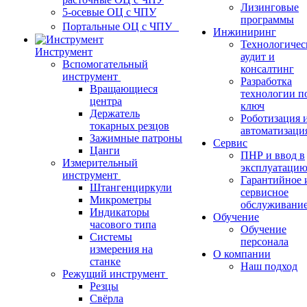
Лизинговые
5-осевые ОЦ с ЧПУ
программы
Портальные ОЦ с ЧПУ
Инжиниринг
Технологичес
Инструмент
аудит и
Вспомогательный
консалтинг
инструмент
Разработка
Вращающиеся
технологии п
центра
ключ
Держатель
Роботизация 
токарных резцов
автоматизаци
Зажимные патроны
Сервис
Цанги
ПНР и ввод в
Измерительный
эксплуатаци
инструмент
Гарантийное 
Штангенциркули
сервисное
Микрометры
обслуживани
Индикаторы
Обучение
часового типа
Обучение
Системы
персонала
измерения на
О компании
станке
Наш подход
Режущий инструмент
Резцы
Свёрла