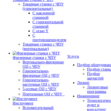
Токарные станки с ЧПУ
(горизонтальные)
С наклонной
станиной
С горизонтальной
станиной
С осью Y
С
противошпинделем
Токарные станки с ЧПУ
(вертикальные)
Услуги
Фрезерные станки с ЧПУ
Вертикально-фрезерные
Подбор оборудован
ОЦ с ЧПУ
Подбор станк
Горизонтально-
Подбор
фрезерные ОЦ с ЧПУ
запчастей
Горизонтально-
Лизинг
расточные ОЦ с ЧПУ
Лизинговые
5-осевые ОЦ с ЧПУ
программы
Портальные ОЦ с ЧПУ
Инжиниринг
Технологичес
Инструмент
аудит и
Вспомогательный
консалтинг