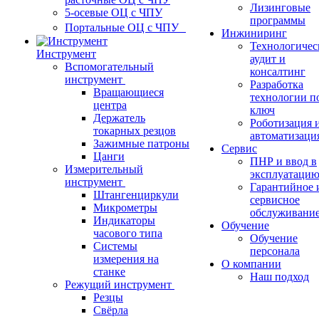
Лизинговые
5-осевые ОЦ с ЧПУ
программы
Портальные ОЦ с ЧПУ
Инжиниринг
Технологичес
Инструмент
аудит и
Вспомогательный
консалтинг
инструмент
Разработка
Вращающиеся
технологии п
центра
ключ
Держатель
Роботизация 
токарных резцов
автоматизаци
Зажимные патроны
Сервис
Цанги
ПНР и ввод в
Измерительный
эксплуатаци
инструмент
Гарантийное 
Штангенциркули
сервисное
Микрометры
обслуживани
Индикаторы
Обучение
часового типа
Обучение
Системы
персонала
измерения на
О компании
станке
Наш подход
Режущий инструмент
Резцы
Свёрла