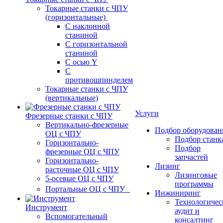
Токарные станки с ЧПУ
(горизонтальные)
С наклонной
станиной
С горизонтальной
станиной
С осью Y
С
противошпинделем
Токарные станки с ЧПУ
(вертикальные)
Услуги
Фрезерные станки с ЧПУ
Вертикально-фрезерные
Подбор оборудован
ОЦ с ЧПУ
Подбор станк
Горизонтально-
Подбор
фрезерные ОЦ с ЧПУ
запчастей
Горизонтально-
Лизинг
расточные ОЦ с ЧПУ
Лизинговые
5-осевые ОЦ с ЧПУ
программы
Портальные ОЦ с ЧПУ
Инжиниринг
Технологичес
Инструмент
аудит и
Вспомогательный
консалтинг