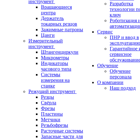
инструмент
Разработка
Вращающиеся
технологии п
центра
ключ
Держатель
Роботизация 
токарных резцов
автоматизаци
Зажимные патроны
Сервис
Цанги
ПНР и ввод в
Измерительный
эксплуатаци
инструмент
Гарантийное 
Штангенциркули
сервисное
Микрометры
обслуживани
Индикаторы
Обучение
часового типа
Обучение
Системы
персонала
измерения на
О компании
станке
Наш подход
Режущий инструмент
Резцы
Свёрла
Фрезы
Пластины
Метчики
Резьбофрезы
Расточные системы
Запасные части для