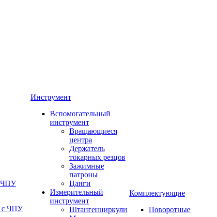
Инструмент
Вспомогательный
инструмент
Вращающиеся
центра
Держатель
токарных резцов
Зажимные
патроны
с ЧПУ
Цанги
Измерительный
Комплектующие
инструмент
 с ЧПУ
Штангенциркули
Поворотные