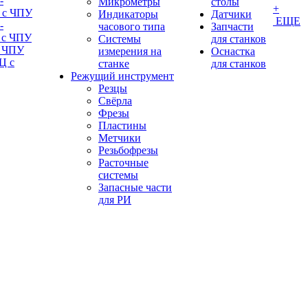
-
Микрометры
столы
+
 с ЧПУ
Индикаторы
Датчики
ЕЩЕ
-
часового типа
Запчасти
 с ЧПУ
Системы
для станков
с ЧПУ
измерения на
Оснастка
Ц с
станке
для станков
Режущий инструмент
Резцы
Свёрла
Фрезы
Пластины
Метчики
Резьбофрезы
Расточные
системы
Запасные части
для РИ