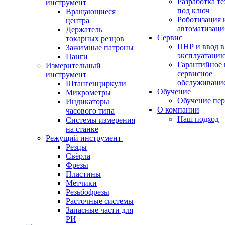
Разработка т
инструмент
под ключ
Вращающиеся
Роботизация 
центра
автоматизаци
Держатель
Сервис
токарных резцов
ПНР и ввод в
Зажимные патроны
эксплуатаци
Цанги
Гарантийное 
Измерительный
сервисное
инструмент
обслуживани
Штангенциркули
Обучение
Микрометры
Обучение пер
Индикаторы
О компании
часового типа
Наш подход
Системы измерения
на станке
Режущий инструмент
Резцы
Свёрла
Фрезы
Пластины
Метчики
Резьбофрезы
Расточные системы
Запасные части для
РИ