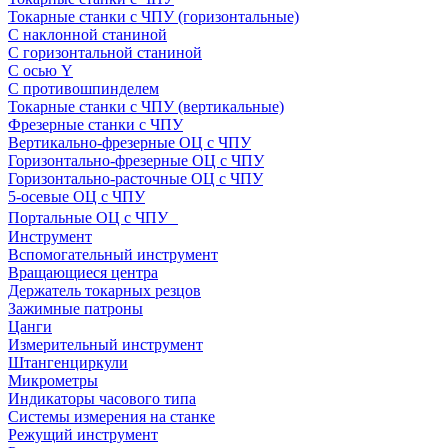
Токарные станки с ЧПУ (горизонтальные)
С наклонной станиной
С горизонтальной станиной
С осью Y
С противошпинделем
Токарные станки с ЧПУ (вертикальные)
Фрезерные станки с ЧПУ
Вертикально-фрезерные ОЦ с ЧПУ
Горизонтально-фрезерные ОЦ с ЧПУ
Горизонтально-расточные ОЦ с ЧПУ
5-осевые ОЦ с ЧПУ
Портальные ОЦ с ЧПУ
Инструмент
Вспомогательный инструмент
Вращающиеся центра
Держатель токарных резцов
Зажимные патроны
Цанги
Измерительный инструмент
Штангенциркули
Микрометры
Индикаторы часового типа
Системы измерения на станке
Режущий инструмент