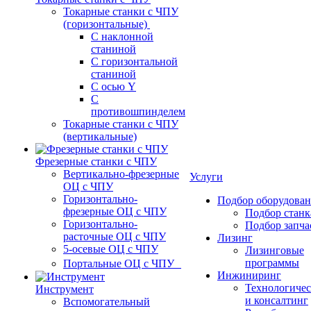
Токарные станки с ЧПУ
(горизонтальные)
С наклонной
станиной
С горизонтальной
станиной
С осью Y
С
противошпинделем
Токарные станки с ЧПУ
(вертикальные)
Фрезерные станки с ЧПУ
Вертикально-фрезерные
Услуги
ОЦ с ЧПУ
Горизонтально-
Подбор оборудова
фрезерные ОЦ с ЧПУ
Подбор станк
Горизонтально-
Подбор запча
расточные ОЦ с ЧПУ
Лизинг
5-осевые ОЦ с ЧПУ
Лизинговые
программы
Портальные ОЦ с ЧПУ
Инжиниринг
Технологичес
Инструмент
и консалтинг
Вспомогательный