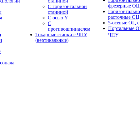
Горизонтально
ехнологии
станиной
фрезерные ОЦ
С горизонтальной
Горизонтально
и
станиной
расточные ОЦ
я
С осью Y
5-осевые ОЦ 
С
Портальные О
противошпинделем
ю
Токарные станки с ЧПУ
ЧПУ
и
(вертикальные)
е
сонала